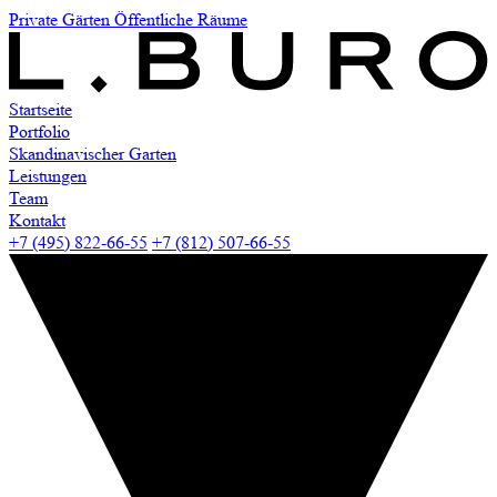
Private Gärten
Öffentliche Räume
Startseite
Portfolio
Skandinavischer Garten
Leistungen
Team
Kontakt
+7 (495) 822-66-55
+7 (812) 507-66-55