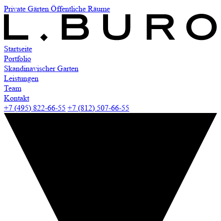
Private Gärten
Öffentliche Räume
Startseite
Portfolio
Skandinavischer Garten
Leistungen
Team
Kontakt
+7 (495) 822-66-55
+7 (812) 507-66-55