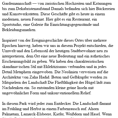
Gardemannschaft — von zaristischen Hochzeiten und Krönungen
bis zum Dekabristenaufstand Damals befanden sich hier Bäckereien
und Kunstwerkstätten. Diese Geschäfte gibt es heute in einem
modernen, neuen Format. Hier gibt es ein Restaurant, ein
Sportstudio, eine Galerie für Einrichtungsgegenstände und
Bekleidungsmarken.
Inspiriert von der Ereignisgeschichte dieses Ortes über mehrere
Epochen hinweg, haben wir uns in diesem Projekt entschieden, die
Umwelt und den Lebensstil der heutigen Stadtbewohner neu zu
interpretieren, dem Ort eine neue Bedeutung und ein ästhetisches
Erscheinungsbild zu geben. Wir haben den charakteristischen
skandinavischen Stil mit Eklektizismus verbunden und in jedes
Detail Metaphern eingewoben. Die Neolinien verweisen auf die
Architektur von Zaha Hadid. Beton und Gelbkupfer werden zu
Mitspielern der Landschaft Die Fließfähigkeit der Hügel lädt zum
Nachdenken ein. So entstanden kleine grüne Inseln mit
ungewöhnlicher Form und unkonventionellem Relief.
In diesem Park wird jeder zum Entdecker. Die Landschaft flammt
im Frühling und Herbst in einem Farbenrausch auf. Ahorn
Palmatum, Lamarck-Elsbeere, Kiefer, Weißdorn und Hasel. Wenn