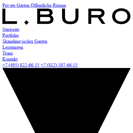
Private Gärten
Öffentliche Räume
Startseite
Portfolio
Skandinavischer Garten
Leistungen
Team
Kontakt
+7 (495) 822-66-55
+7 (812) 507-66-55