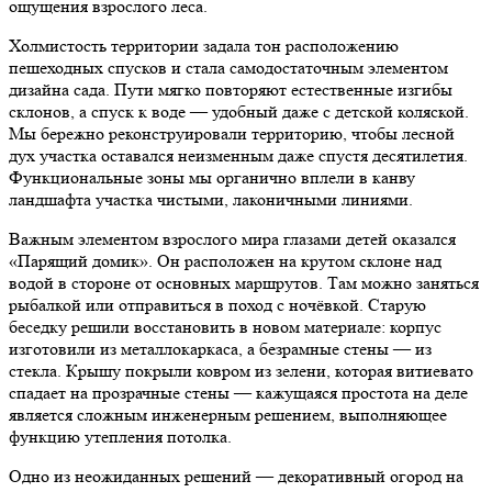
ощущения взрослого леса.
Холмистость территории задала тон расположению
пешеходных спусков и стала самодостаточным элементом
дизайна сада. Пути мягко повторяют естественные изгибы
склонов, а спуск к воде — удобный даже с детской коляской.
Мы бережно реконструировали территорию, чтобы лесной
дух участка оставался неизменным даже спустя десятилетия.
Функциональные зоны мы органично вплели в канву
ландшафта участка чистыми, лаконичными линиями.
Важным элементом взрослого мира глазами детей оказался
«Парящий домик». Он расположен на крутом склоне над
водой в стороне от основных маршрутов. Там можно заняться
рыбалкой или отправиться в поход с ночёвкой. Старую
беседку решили восстановить в новом материале: корпус
изготовили из металлокаркаса, а безрамные стены — из
стекла. Крышу покрыли ковром из зелени, которая витиевато
спадает на прозрачные стены — кажущаяся простота на деле
является сложным инженерным решением, выполняющее
функцию утепления потолка.
Одно из неожиданных решений — декоративный огород на