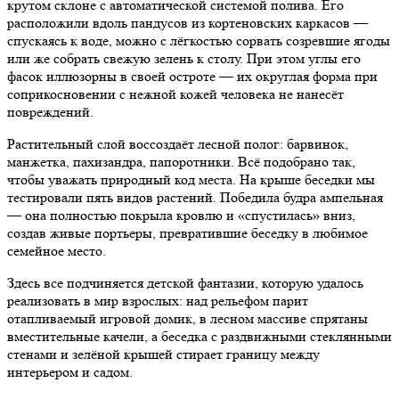
крутом склоне с автоматической системой полива. Его
расположили вдоль пандусов из кортеновских каркасов —
спускаясь к воде, можно с лёгкостью сорвать созревшие ягоды
или же собрать свежую зелень к столу. При этом углы его
фасок иллюзорны в своей остроте — их округлая форма при
соприкосновении с нежной кожей человека не нанесёт
повреждений.
Растительный слой воссоздаёт лесной полог: барвинок,
манжетка, пахизандра, папоротники. Всё подобрано так,
чтобы уважать природный код места. На крыше беседки мы
тестировали пять видов растений. Победила будра ампельная
— она полностью покрыла кровлю и «спустилась» вниз,
создав живые портьеры, превратившие беседку в любимое
семейное место.
Здесь все подчиняется детской фантазии, которую удалось
реализовать в мир взрослых: над рельефом парит
отапливаемый игровой домик, в лесном массиве спрятаны
вместительные качели, а беседка с раздвижными стеклянными
стенами и зелёной крышей стирает границу между
интерьером и садом.