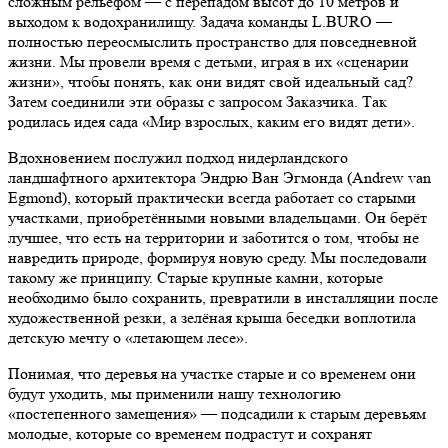
сложным рельефом — с перепадом высот до 10 метров и
выходом к водохранилищу. Задача команды L.BURO —
полностью переосмыслить пространство для повседневной
жизни. Мы провели время с детьми, играя в их «сценарии
жизни», чтобы понять, как они видят свой идеальный сад?
Затем соединили эти образы с запросом Заказчика. Так
родилась идея сада «Мир взрослых, каким его видят дети».
Вдохновением послужил подход нидерландского
ландшафтного архитектора Эндрю Ван Эгмонда (Andrew van
Egmond), который практически всегда работает со старыми
участками, приобретёнными новыми владельцами. Он берёт
лучшее, что есть на территории и заботится о том, чтобы не
навредить природе, формируя новую среду. Мы последовали
такому же принципу. Старые крупные камни, которые
необходимо было сохранить, превратили в инсталляции после
художественной резки, а зелёная крыша беседки воплотила
детскую мечту о «летающем лесе».
Понимая, что деревья на участке старые и со временем они
будут уходить, мы применили нашу технологию
«постепенного замещения» — подсадили к старым деревьям
молодые, которые со временем подрастут и сохранят