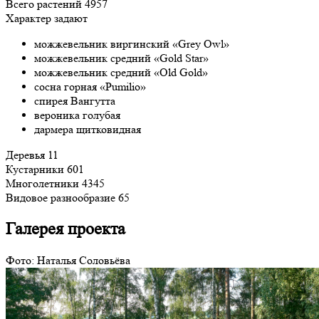
Всего растений
4957
Характер задают
можжевельник виргинский «Grey Owl»
можжевельник средний «Gold Star»
можжевельник средний «Old Gold»
сосна горная «Pumilio»
спирея Вангутта
вероника голубая
дармера щитковидная
Деревья
11
Кустарники
601
Многолетники
4345
Видовое разнообразие
65
Галерея проекта
Фото: Наталья Соловьёва