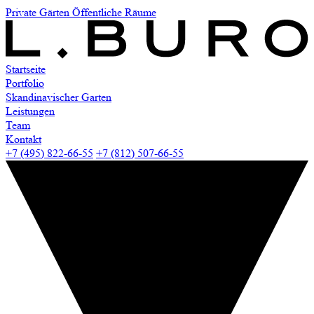
Private Gärten
Öffentliche Räume
Startseite
Portfolio
Skandinavischer Garten
Leistungen
Team
Kontakt
+7 (495) 822-66-55
+7 (812) 507-66-55